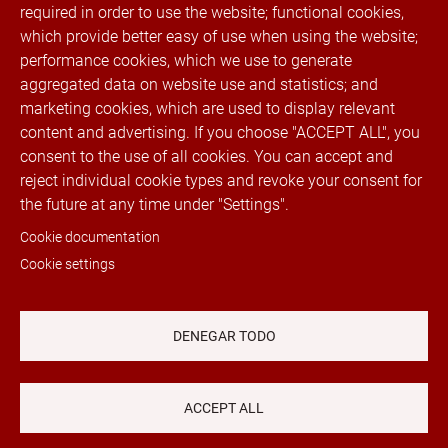
required in order to use the website; functional cookies,
which provide better easy of use when using the website;
Canal de denuncias
performance cookies, which we use to generate
aggregated data on website use and statistics; and
® 2022 Rubí Trimmings. Todos los derechos
marketing cookies, which are used to display relevant
reservados
content and advertising. If you choose "ACCEPT ALL", you
consent to the use of all cookies. You can accept and
reject individual cookie types and revoke your consent for
Telefono:
+34 936 023 100
Fax. +34 936 023
the future at any time under "Settings".
131 · E-mail:
info@cremallerasrubi.com
·
Indirizzo: Luxemburg, 11, 08191 Rubí
Cookie documentation
(Barcellona), Spagna · Servizio clienti: dalle
Cookie settings
9:00 alle 18:00 Lunedi al venerdì.
Redes sociales
DENEGAR TODO
ACCEPT ALL