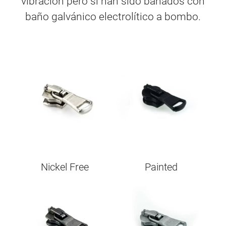
vibración pero si han sido bañados con
baño galvánico electrolítico a bombo.
Image
Image
Nickel Free
Painted
Image
Image